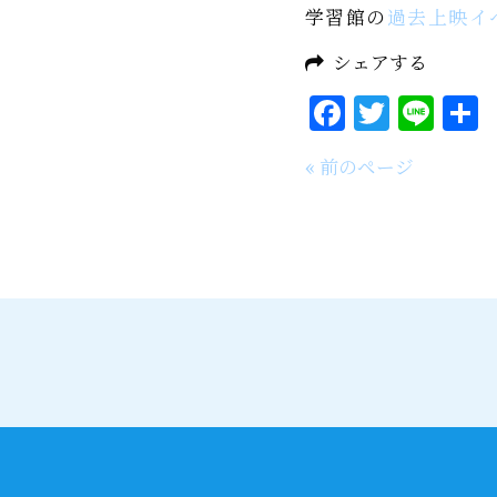
学習館の
過去上映イ
シェアする
Faceboo
Twitt
Lin
« 前のページ