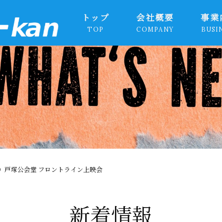
トップ
会社概要
事業
TOP
COMPANY
BUSI
（火）戸塚公会堂 フロントライン上映会
新着情報