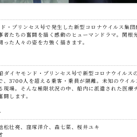
モンド・プリンセス号で発生した新型コロナウイルス集
事者たちの奮闘を描く感動のヒューマンドラマ。関根
闘った人々の姿を力強く描きます。
華客船ダイヤモンド・プリンセス号で新型コロナウイルス
で、3700人を超える乗客・乗員が隔離。未知のウイ
る現場。そんな極限状況の中、船内に派遣された医療
奮闘します。
ト
池松壮亮、窪塚洋介、森七菜、桜井ユキ
才